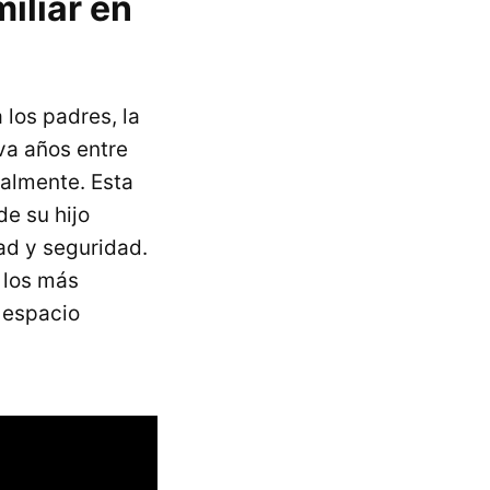
iliar en
 los padres, la
va años entre
almente. Esta
de su hijo
ad y seguridad.
 los más
 espacio