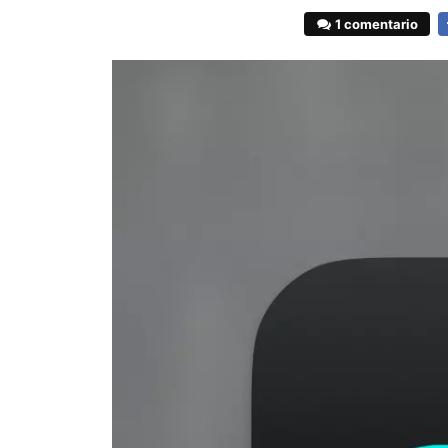
1 comentario
F