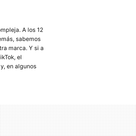
mpleja. A los 12
emás, sabemos
ra marca. Y si a
kTok, el
y, en algunos