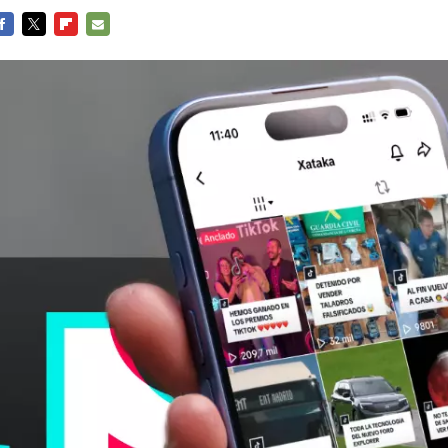
ACEBOOK
TWITTER
FLIPBOARD
E-
MAIL