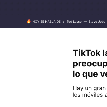
HOY SE HABLA DE
Ted Lasso
Steve Jobs
TikTok l
preocup
lo que v
Hay un gran 
los móviles