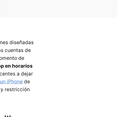
ones diseñadas
as cuentas de
momento de
pp en horarios
scentes a dejar
un iPhone
de
y restricción