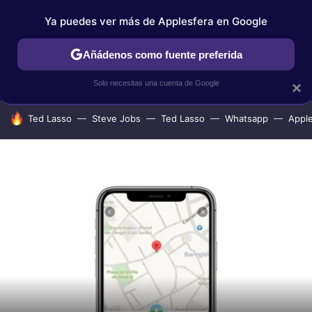
Ya puedes ver más de Applesfera en Google
IPHONE
TUTORIALES
APPLESFERA SELECCIÓN
IOS
Añádenos como fuente preferida
Solo necesitas una cuenta de Google
×
HOY SE HABLA DE
Ted Lasso
Steve Jobs
Ted Lasso
Whatsapp
Appl