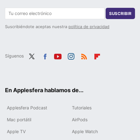
SUSCRIBIR
Suscribiéndote aceptas nuestra
política de privacidad
Síguenos
Twit
Fac
You
Inst
RSS
Flip
ter
ebo
tub
agr
boa
ok
e
am
rd
En Applesfera hablamos de...
Applesfera Podcast
Tutoriales
Mac portátil
AirPods
Apple TV
Apple Watch