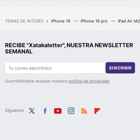
TEMAS DE INTERÉS
iPhone 16
iPhone 16 pro
iPad Air M
RECIBE "Xatakaletter", NUESTRA NEWSLETTER
SEMANAL
SUSCRIBIR
Suscribiéndote aceptas nuestra
política de privacidad
Síguenos
Twit
Fac
You
Inst
RSS
Flip
ter
ebo
tub
agr
boa
ok
e
am
rd