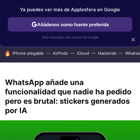
Ya puedes ver más de Applesfera en Google
IPHONE
TUTORIALES
APPLESFERA SELECCIÓN
IOS
Añádenos como fuente preferida
Solo necesitas una cuenta de Google
×
HOY SE HABLA DE
iPhone plegable
AirPods
iCloud
Hacienda
Whatsa
WhatsApp añade una
funcionalidad que nadie ha pedido
pero es brutal: stickers generados
por IA