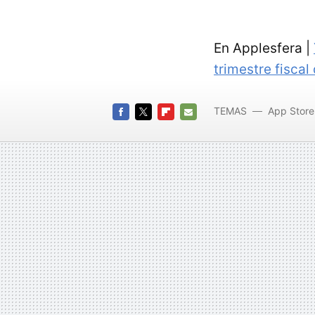
En Applesfera |
trimestre fiscal
TEMAS
App Store
FACEBOOK
TWITTER
FLIPBOARD
E-
MAIL