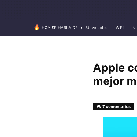
HOY SE HABLA DE
Steve Jobs
WiFi
Ne
Apple c
mejor m
7 comentarios