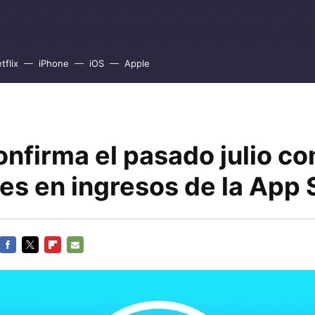
tflix
iPhone
iOS
Apple
onfirma el pasado julio c
es en ingresos de la App 
FACEBOOK
TWITTER
FLIPBOARD
E-
MAIL