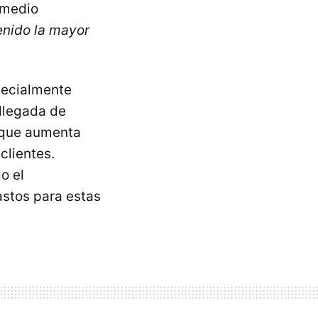
 medio
enido la mayor
pecialmente
llegada de
o que aumenta
clientes.
o el
astos para estas