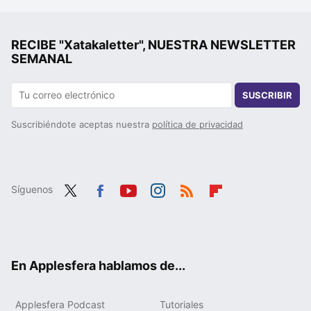
RECIBE "Xatakaletter", NUESTRA NEWSLETTER
SEMANAL
SUSCRIBIR
Suscribiéndote aceptas nuestra
política de privacidad
Síguenos
Twit
Fac
You
Inst
RSS
Flip
ter
ebo
tub
agr
boa
ok
e
am
rd
En Applesfera hablamos de...
Applesfera Podcast
Tutoriales