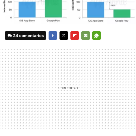
24 comentarios
FACEBOOK
TWITTER
FLIPBOARD
E-
WHATSAPP
MAIL