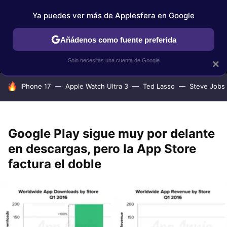
Ya puedes ver más de Applesfera en Google
MENÚ
NUEVO
Añádenos como fuente preferida
IPHONE
TUTORIALES
APPLESFERA SELECCIÓN
IOS
Solo necesitas una cuenta de Google
×
HOY SE HABLA DE
iPhone 17
Apple Watch Ultra 3
Ted Lasso
Steve Jobs
Google Play sigue muy por delante
en descargas, pero la App Store
factura el doble