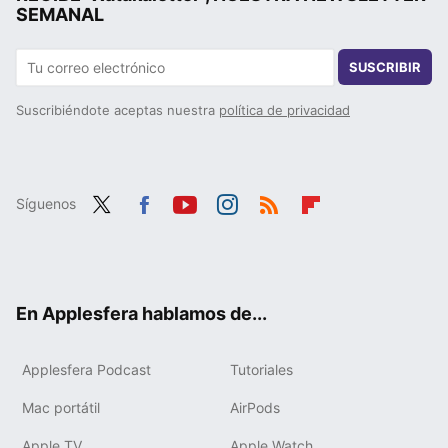
SEMANAL
SUSCRIBIR
Suscribiéndote aceptas nuestra
política de privacidad
Síguenos
Twit
Fac
You
Inst
RSS
Flip
ter
ebo
tub
agr
boa
ok
e
am
rd
En Applesfera hablamos de...
Applesfera Podcast
Tutoriales
Mac portátil
AirPods
Apple TV
Apple Watch