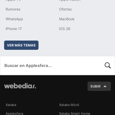
Rumores
Ofertas
WhatsApp
MacBook
iPhone 17
iOS 26
VER MÁS TEMAS
BUSC
SUBIR
Xataka
Xataka Móvil
Applesfera
Xataka Smart Home