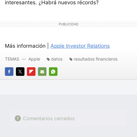
interesantes. ¿Habrá nuevos récords?
Más información |
Apple Investor Relations
TEMAS
Apple
datos
resultados financieros
FACEBOOK
TWITTER
FLIPBOARD
E-
WHATSAPP
MAIL
Comentarios cerrados