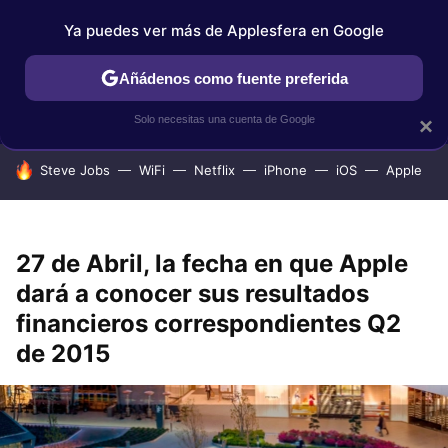
Ya puedes ver más de Applesfera en Google
IPHONE
TUTORIALES
APPLESFERA SELECCIÓN
IOS
Añádenos como fuente preferida
Solo necesitas una cuenta de Google
×
HOY SE HABLA DE
Steve Jobs
WiFi
Netflix
iPhone
iOS
Apple
27 de Abril, la fecha en que Apple
dará a conocer sus resultados
financieros correspondientes Q2
de 2015