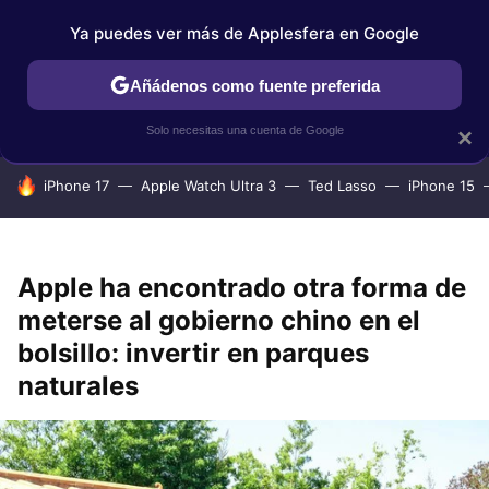
Ya puedes ver más de Applesfera en Google
IPHONE
TUTORIALES
APPLESFERA SELECCIÓN
IOS
Añádenos como fuente preferida
Solo necesitas una cuenta de Google
×
HOY SE HABLA DE
iPhone 17
Apple Watch Ultra 3
Ted Lasso
iPhone 15
Apple ha encontrado otra forma de
meterse al gobierno chino en el
bolsillo: invertir en parques
naturales