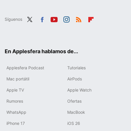
Síguenos
Twit
Fac
You
Inst
RSS
Flip
ter
ebo
tub
agr
boa
ok
e
am
rd
En Applesfera hablamos de...
Applesfera Podcast
Tutoriales
Mac portátil
AirPods
Apple TV
Apple Watch
Rumores
Ofertas
WhatsApp
MacBook
iPhone 17
iOS 26