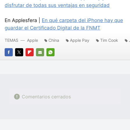
disfrutar de todas sus ventajas en seguridad
En Applesfera |
En qué carpeta del iPhone hay que
guardar el Certificado Digital de la FNMT
TEMAS
Apple
China
Apple Pay
Tim Cook
FACEBOOK
TWITTER
FLIPBOARD
E-
WHATSAPP
MAIL
Comentarios cerrados