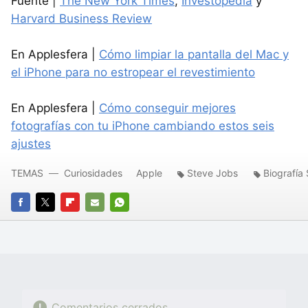
Fuente |
The New York Times
,
Investopedia
y
Harvard Business Review
En Applesfera |
Cómo limpiar la pantalla del Mac y
el iPhone para no estropear el revestimiento
En Applesfera |
Cómo conseguir mejores
fotografías con tu iPhone cambiando estos seis
ajustes
TEMAS
Curiosidades
Apple
Steve Jobs
Biografía
FACEBOOK
TWITTER
FLIPBOARD
E-
WHATSAPP
MAIL
Comentarios cerrados