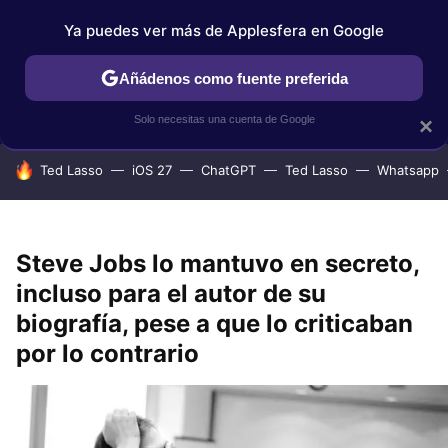
Ya puedes ver más de Applesfera en Google
IPHONE
TUTORIALES
APPLESFERA SELECCIÓN
IOS
Añádenos como fuente preferida
Solo necesitas una cuenta de Google
×
HOY SE HABLA DE
Ted Lasso
iOS 27
ChatGPT
Ted Lasso
Whatsapp
Steve Jobs lo mantuvo en secreto,
incluso para el autor de su
biografía, pese a que lo criticaban
por lo contrario