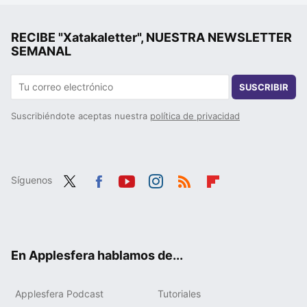
RECIBE "Xatakaletter", NUESTRA NEWSLETTER
SEMANAL
SUSCRIBIR
Suscribiéndote aceptas nuestra
política de privacidad
Síguenos
Twit
Fac
You
Inst
RSS
Flip
ter
ebo
tub
agr
boa
ok
e
am
rd
En Applesfera hablamos de...
Applesfera Podcast
Tutoriales