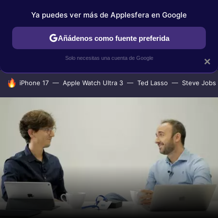
Ya puedes ver más de Applesfera en Google
IPHONE
TUTORIALES
APPLESFERA SELECCIÓN
IOS
Añádenos como fuente preferida
Solo necesitas una cuenta de Google
×
HOY SE HABLA DE
iPhone 17
Apple Watch Ultra 3
Ted Lasso
Steve Jobs