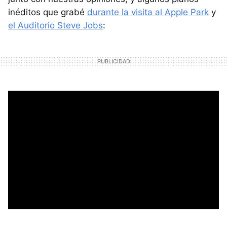
inéditos que grabé
durante la visita al Apple Park
y
el Auditorio Steve Jobs
: