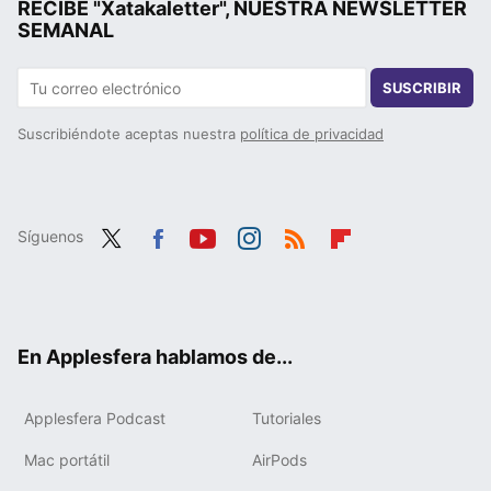
RECIBE "Xatakaletter", NUESTRA NEWSLETTER
SEMANAL
SUSCRIBIR
Suscribiéndote aceptas nuestra
política de privacidad
Síguenos
Twit
Fac
You
Inst
RSS
Flip
ter
ebo
tub
agr
boa
ok
e
am
rd
En Applesfera hablamos de...
Applesfera Podcast
Tutoriales
Mac portátil
AirPods