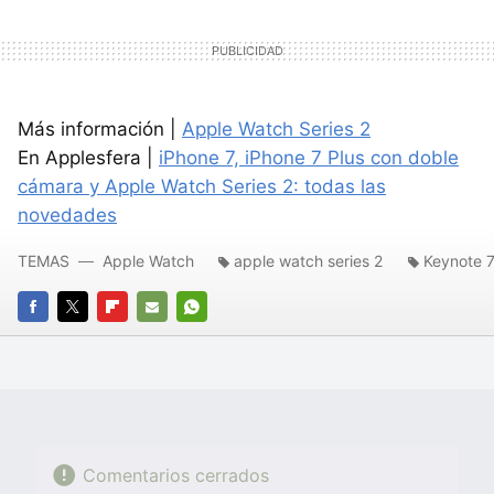
Más información |
Apple Watch Series 2
En Applesfera |
iPhone 7, iPhone 7 Plus con doble
cámara y Apple Watch Series 2: todas las
novedades
TEMAS
Apple Watch
apple watch series 2
Keynote 
FACEBOOK
TWITTER
FLIPBOARD
E-
WHATSAPP
MAIL
Comentarios cerrados