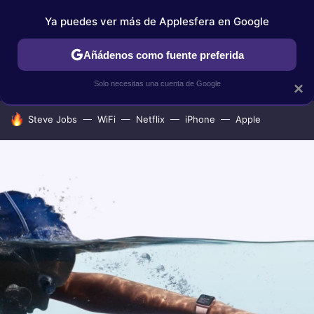
Ya puedes ver más de Applesfera en Google
IPHONE
TUTORIALES
APPLESFERA SELECCIÓN
IOS
Añádenos como fuente preferida
Solo necesitas una cuenta de Google
×
HOY SE HABLA DE
Steve Jobs
WiFi
Netflix
iPhone
Apple