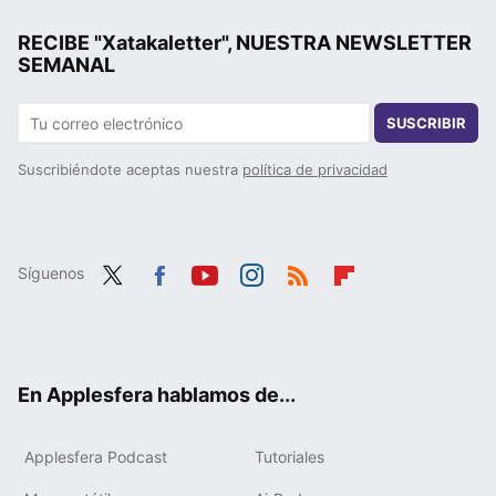
RECIBE "Xatakaletter", NUESTRA NEWSLETTER
SEMANAL
SUSCRIBIR
Suscribiéndote aceptas nuestra
política de privacidad
Síguenos
Twit
Fac
You
Inst
RSS
Flip
ter
ebo
tub
agr
boa
ok
e
am
rd
En Applesfera hablamos de...
Applesfera Podcast
Tutoriales