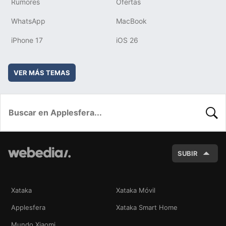
Rumores
Ofertas
WhatsApp
MacBook
iPhone 17
iOS 26
VER MÁS TEMAS
BUSC
SUBIR
Xataka
Xataka Móvil
Applesfera
Xataka Smart Home
Mundo Xiaomi