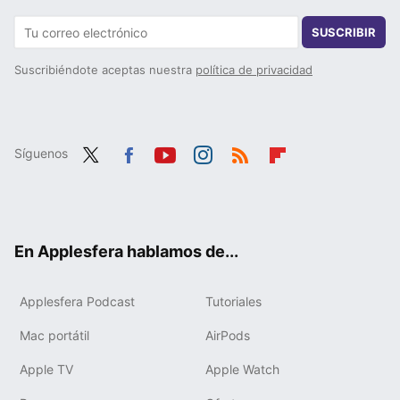
SUSCRIBIR
Suscribiéndote aceptas nuestra
política de privacidad
Síguenos
Twit
Fac
You
Inst
RSS
Flip
ter
ebo
tub
agr
boa
ok
e
am
rd
En Applesfera hablamos de...
Applesfera Podcast
Tutoriales
Mac portátil
AirPods
Apple TV
Apple Watch