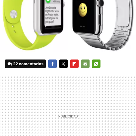
22 comentarios
FACEBOOK
TWITTER
FLIPBOARD
E-
WHATSAPP
MAIL