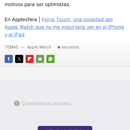
motivos para ser optimistas.
En Applesfera |
Force Touch, una novedad del
Apple Watch que no me importaría ver en el iPhone
y el iPad
TEMAS
Apple Watch
encuesta
FACEBOOK
TWITTER
FLIPBOARD
E-
WHATSAPP
MAIL
Comentarios cerrados