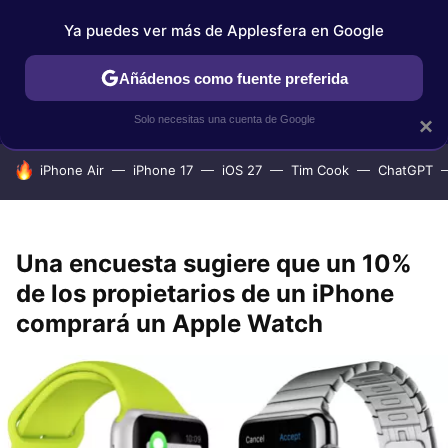
Ya puedes ver más de Applesfera en Google
IPHONE
TUTORIALES
APPLESFERA SELECCIÓN
IOS
Añádenos como fuente preferida
Solo necesitas una cuenta de Google
×
HOY SE HABLA DE
iPhone Air
iPhone 17
iOS 27
Tim Cook
ChatGPT
Una encuesta sugiere que un 10%
de los propietarios de un iPhone
comprará un Apple Watch