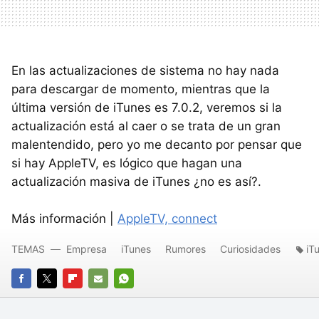
En las actualizaciones de sistema no hay nada
para descargar de momento, mientras que la
última versión de iTunes es 7.0.2, veremos si la
actualización está al caer o se trata de un gran
malentendido, pero yo me decanto por pensar que
si hay AppleTV, es lógico que hagan una
actualización masiva de iTunes ¿no es así?.
Más información |
AppleTV, connect
TEMAS
Empresa
iTunes
Rumores
Curiosidades
iT
FACEBOOK
TWITTER
FLIPBOARD
E-
WHATSAPP
MAIL