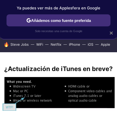
Ya puedes ver más de Applesfera en Google
IPHONE
TUTORIALES
APPLESFERA SELECCIÓN
IOS
Añádenos como fuente preferida
Solo necesitas una cuenta de Google
×
HOY SE HABLA DE
Steve Jobs
WiFi
Netflix
iPhone
iOS
Apple
¿Actualización de iTunes en breve?