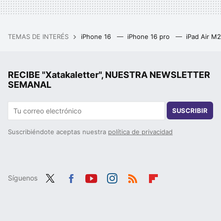
TEMAS DE INTERÉS
iPhone 16
iPhone 16 pro
iPad Air M
RECIBE "Xatakaletter", NUESTRA NEWSLETTER
SEMANAL
SUSCRIBIR
Suscribiéndote aceptas nuestra
política de privacidad
Síguenos
Twit
Fac
You
Inst
RSS
Flip
ter
ebo
tub
agr
boa