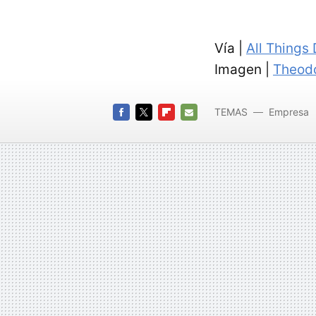
Vía |
All Things 
Imagen |
Theod
TEMAS
Empresa
cuperti
FACEBOOK
TWITTER
FLIPBOARD
E-
MAIL