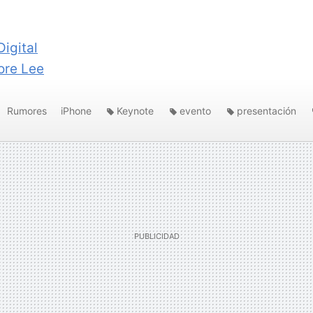
Digital
ore Lee
Rumores
iPhone
Keynote
evento
presentación
no
moscone center
yerba buena center
iPhone 5