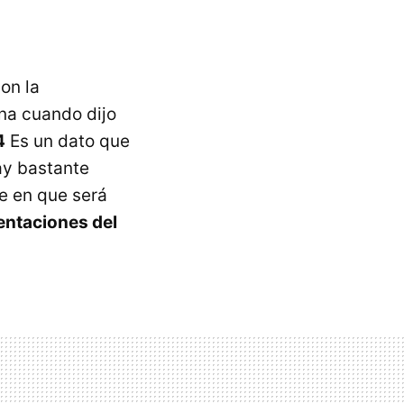
on la
na cuando dijo
4
Es un dato que
ay bastante
te en que será
sentaciones del