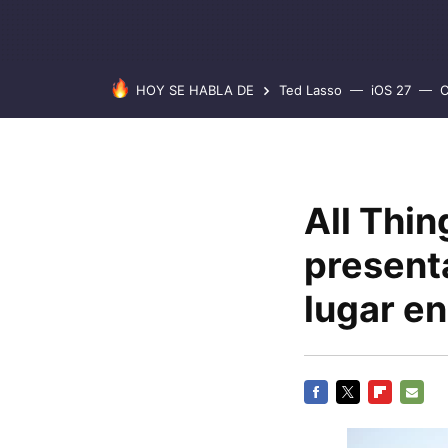
HOY SE HABLA DE
Ted Lasso
iOS 27
C
All Thin
present
lugar e
FACEBOOK
TWITTER
FLIPBOARD
E-
MAIL