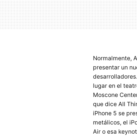
Normalmente, A
presentar un n
desarrolladores
lugar en el tea
Moscone Center
que dice All Thin
iPhone 5 se pre
metálicos, el i
Air o esa keyno