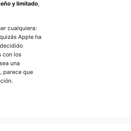
eño y limitado
,
ser cualquiera:
 quizás Apple ha
 decidido
s con los
 sea una
a, parece que
ción.