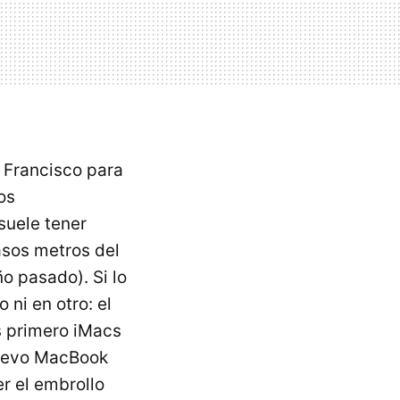
 Francisco para
os
suele tener
asos metros del
ño pasado). Si lo
 ni en otro: el
s primero iMacs
nuevo MacBook
r el embrollo