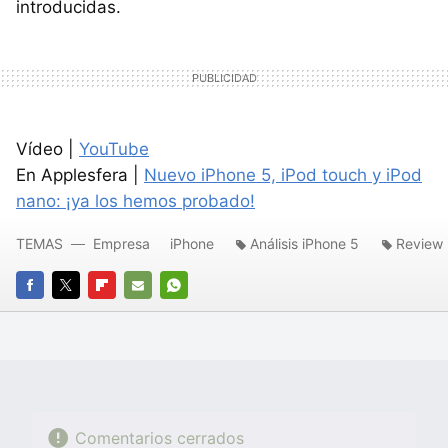
introducidas.
Vídeo |
YouTube
En Applesfera |
Nuevo iPhone 5, iPod touch y iPod
nano: ¡ya los hemos probado!
TEMAS
Empresa
iPhone
Análisis iPhone 5
Review 
FACEBOOK
TWITTER
FLIPBOARD
E-
WHATSAPP
MAIL
Comentarios cerrados