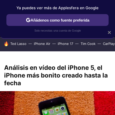
Ya puedes ver más de Applesfera en Google
MENÚ
NUEVO
Añádenos como fuente preferida
IPHONE
TUTORIALES
APPLESFERA SELECCIÓN
IOS
Solo necesitas una cuenta de Google
×
HOY SE HABLA DE
Ted Lasso
iPhone Air
iPhone 17
Tim Cook
CarPlay
Análisis en vídeo del iPhone 5, el
iPhone más bonito creado hasta la
fecha