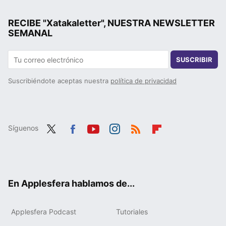
RECIBE "Xatakaletter", NUESTRA NEWSLETTER
SEMANAL
SUSCRIBIR
Suscribiéndote aceptas nuestra
política de privacidad
Síguenos
Twit
Fac
You
Inst
RSS
Flip
ter
ebo
tub
agr
boa
ok
e
am
rd
En Applesfera hablamos de...
Applesfera Podcast
Tutoriales