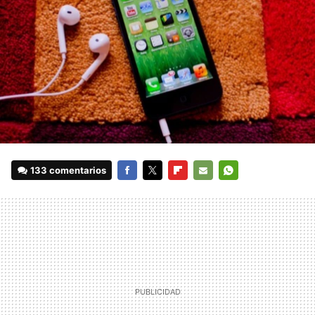
133 comentarios
FACEBOOK
TWITTER
FLIPBOARD
E-
WHATSAPP
MAIL