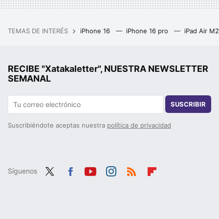
TEMAS DE INTERÉS
iPhone 16
iPhone 16 pro
iPad Air M
RECIBE "Xatakaletter", NUESTRA NEWSLETTER
SEMANAL
SUSCRIBIR
Suscribiéndote aceptas nuestra
política de privacidad
Síguenos
Twit
Fac
You
Inst
RSS
Flip
ter
ebo
tub
agr
boa
ok
e
am
rd