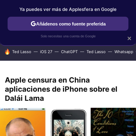
Ya puedes ver más de Applesfera en Google
IPHONE
TUTORIALES
APPLESFERA SELECCIÓN
IOS
Añádenos como fuente preferida
Solo necesitas una cuenta de Google
×
HOY SE HABLA DE
Ted Lasso
iOS 27
ChatGPT
Ted Lasso
Whatsapp
Apple censura en China
aplicaciones de iPhone sobre el
Dalái Lama