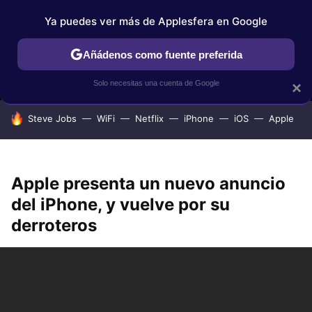
Ya puedes ver más de Applesfera en Google
MENÚ
NUEVO
Añádenos como fuente preferida
IPHONE
TUTORIALES
APPLESFERA SELECCIÓN
IOS
Solo necesitas una cuenta de Google
×
HOY SE HABLA DE
Steve Jobs
WiFi
Netflix
iPhone
iOS
Apple
Apple presenta un nuevo anuncio
del iPhone, y vuelve por su
derroteros