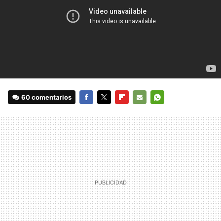
60 comentarios
FACEBOOK
TWITTER
FLIPBOARD
E-
WHATSAPP
MAIL