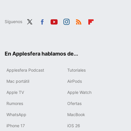
Síguenos
Twit
Fac
You
Inst
RSS
Flip
ter
ebo
tub
agr
boa
ok
e
am
rd
En Applesfera hablamos de...
Applesfera Podcast
Tutoriales
Mac portátil
AirPods
Apple TV
Apple Watch
Rumores
Ofertas
WhatsApp
MacBook
iPhone 17
iOS 26