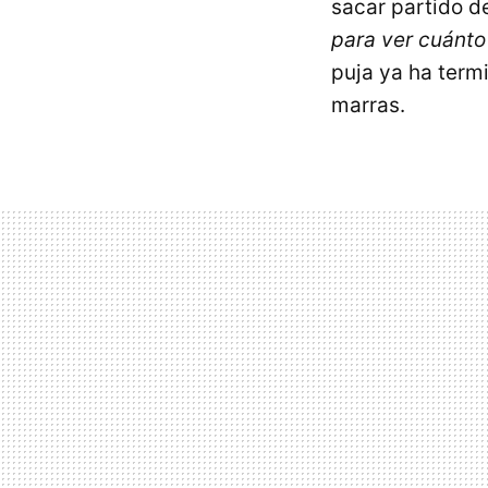
sacar partido d
para ver cuánto
puja ya ha term
marras.