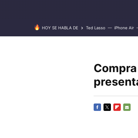
HOY SE HABLA DE
Ted Lasso
iPhone Air
Compra l
present
FACEBOOK
TWITTER
FLIPBOARD
E-
MAIL