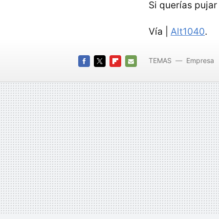
Si querías puja
Vía |
Alt1040
.
TEMAS
Empresa
FACEBOOK
TWITTER
FLIPBOARD
E-
MAIL