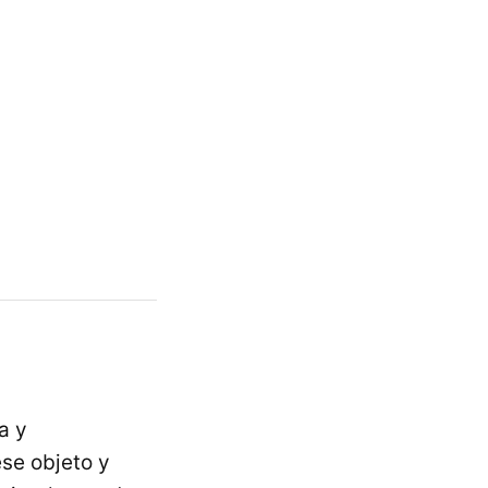
a y
ese objeto y