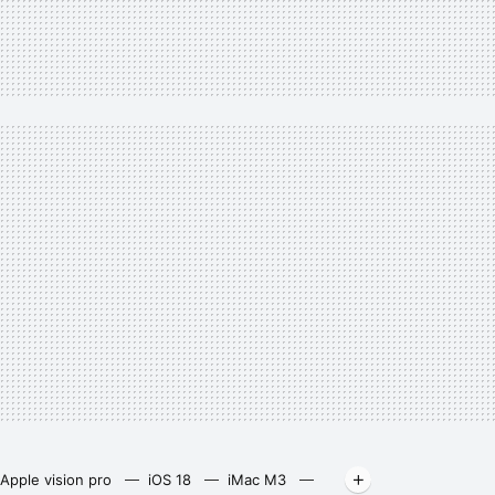
Apple vision pro
iOS 18
iMac M3