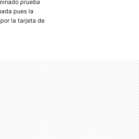
ominado
prueba
nada pues la
or la tarjeta de