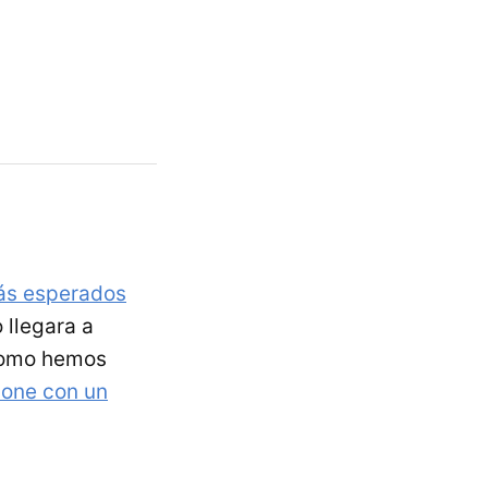
ás esperados
 llegara a
como hemos
hone con un