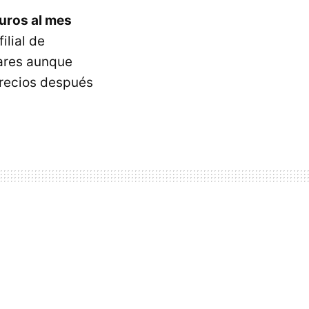
uros al mes
ilial de
lares aunque
precios después