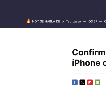
HOY SE HABLA DE
Ted Lasso
iOS 27
C
Confirma
iPhone 
FACEBOOK
TWITTER
FLIPBOARD
E-
MAIL