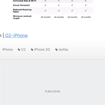
 |
O2-iPhone
iPhone
O2
iPhone 3G
tarifas