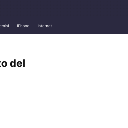
emini
iPhone
Internet
o del