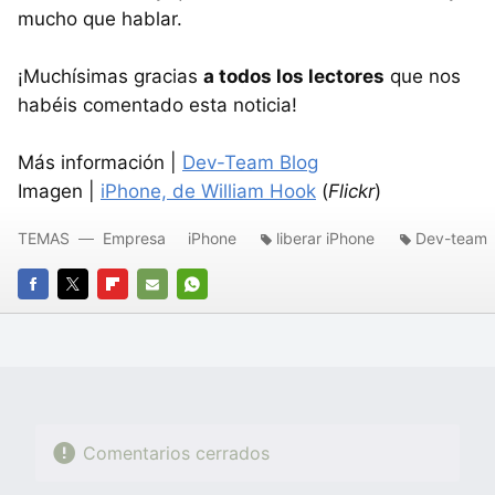
mucho que hablar.
¡Muchísimas gracias
a todos los lectores
que nos
habéis comentado esta noticia!
Más información |
Dev-Team Blog
Imagen |
iPhone, de William Hook
(
Flickr
)
TEMAS
Empresa
iPhone
liberar iPhone
Dev-team
FACEBOOK
TWITTER
FLIPBOARD
E-
WHATSAPP
MAIL
Comentarios cerrados