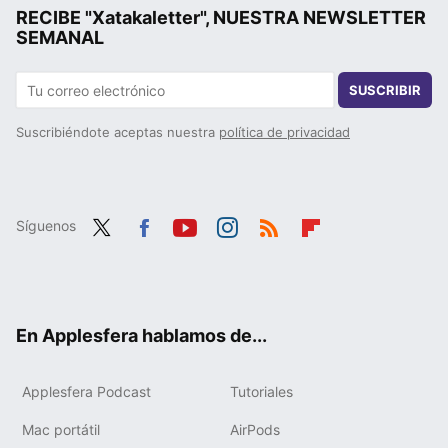
RECIBE "Xatakaletter", NUESTRA NEWSLETTER
SEMANAL
SUSCRIBIR
Suscribiéndote aceptas nuestra
política de privacidad
Síguenos
Twit
Fac
You
Inst
RSS
Flip
ter
ebo
tub
agr
boa
ok
e
am
rd
En Applesfera hablamos de...
Applesfera Podcast
Tutoriales
Mac portátil
AirPods