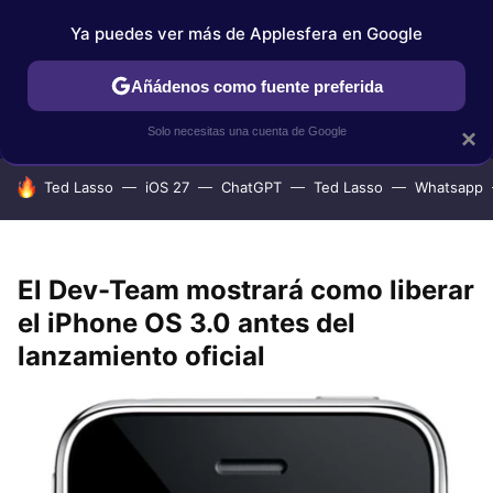
Ya puedes ver más de Applesfera en Google
IPHONE
TUTORIALES
APPLESFERA SELECCIÓN
IOS
Añádenos como fuente preferida
Solo necesitas una cuenta de Google
×
HOY SE HABLA DE
Ted Lasso
iOS 27
ChatGPT
Ted Lasso
Whatsapp
El Dev-Team mostrará como liberar
el iPhone OS 3.0 antes del
lanzamiento oficial