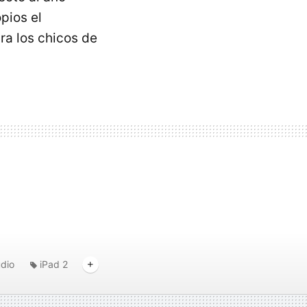
pios el
ra los chicos de
udio
iPad 2