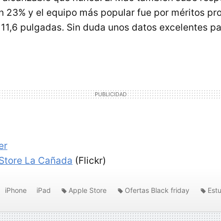
un 23% y el equipo más popular fue por méritos pro
11,6 pulgadas. Sin duda unos datos excelentes pa
er
Store La Cañada
(Flickr)
iPhone
iPad
Apple Store
Ofertas Black friday
Est
 4S
MacBook Air 11.6