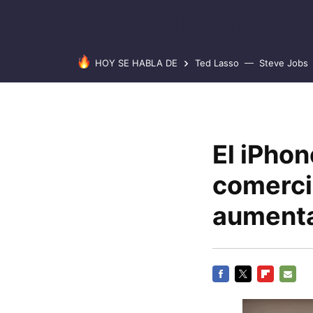
HOY SE HABLA DE
Ted Lasso
Steve Jobs
El iPhon
comerci
aument
FACEBOOK
TWITTER
FLIPBOARD
E-
MAIL