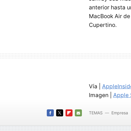
anterior hasta 
MacBook Air de 
Cupertino.
Vía |
AppleInsid
Imagen |
Apple 
TEMAS
Empresa
iPhone
FACEBOOK
TWITTER
FLIPBOARD
E-
MAIL