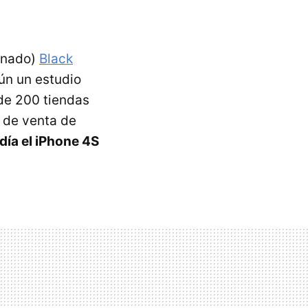
inado)
Black
ún un estudio
 de 200 tiendas
s de venta de
l día el iPhone 4S