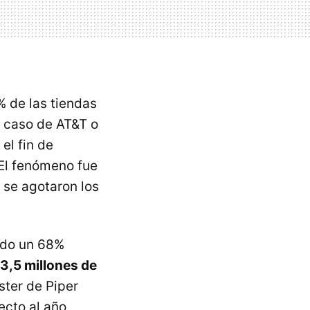
 de las tiendas
l caso de AT&T o
el fin de
 El fenómeno fue
 se agotaron los
ido un 68%
13,5 millones de
ster de Piper
ecto al año