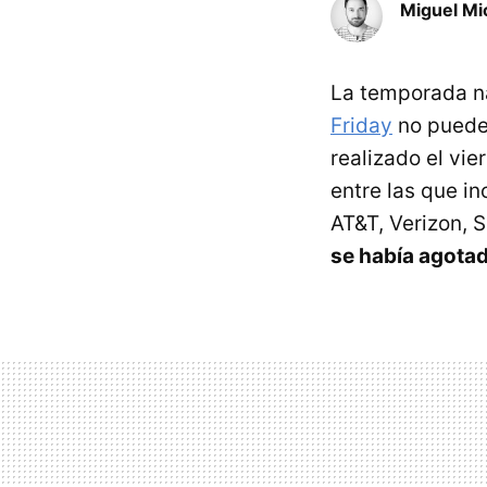
Miguel Mi
La temporada n
Friday
no puede
realizado el vi
entre las que i
AT&T, Verizon, S
se había agota