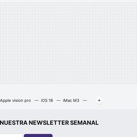
Apple vision pro
iOS 18
iMac M3
k Air M3 (2024)
Apple Watch series 9
r", NUESTRA NEWSLETTER SEMANAL