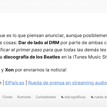
ue es lo que piensan anunciar, aunque posiblem
os cosas:
Dar de lado al DRM
por parte de ambas c
ificar el primer paso para que todas las demás les
la
discografía de los Beatles
en la iTunes Music St
y
Xon
por enviarnos la noticia!
n |
ElPaís.es
|
Rueda de prensa en streaming audio
iTunes
Rumores
Curiosidades
discográficas
rueda d