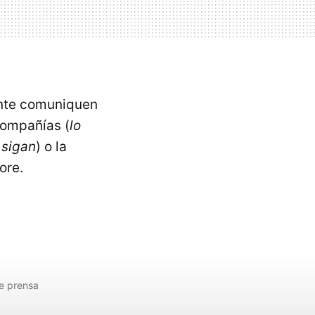
ente comuniquen
ompañías (
lo
 sigan
) o la
ore.
e prensa