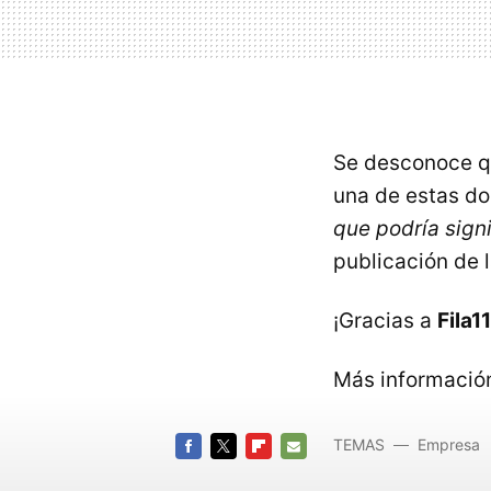
Se desconoce q
una de estas d
que podría sign
publicación de 
¡Gracias a
Fila11
Más informació
TEMAS
Empresa
FACEBOOK
TWITTER
FLIPBOARD
E-