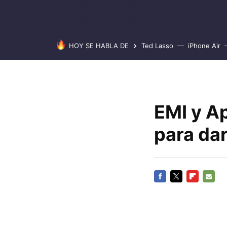
HOY SE HABLA DE
Ted Lasso
iPhone Air
EMI y A
para da
FACEBOOK
TWITTER
FLIPBOARD
E-
MAIL