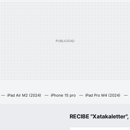
iPad Air M2 (2024)
iPhone 15 pro
iPad Pro M4 (2024)
t GPT Iphone
Qué iPad comprar
Qué Mac comprar
MacBoo
RECIBE "Xatakalette