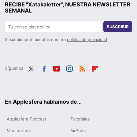
RECIBE "Xatakaletter", NUESTRA NEWSLETTER
SEMANAL
SUSCRIBIR
Suscribiéndote aceptas nuestra
política de privacidad
Síguenos
Twit
Fac
You
Inst
RSS
Flip
ter
ebo
tub
agr
boa
ok
e
am
rd
En Applesfera hablamos de...
Applesfera Podcast
Tutoriales
Mac portátil
AirPods