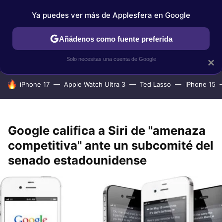
Ya puedes ver más de Applesfera en Google
IPHONE
TUTORIALES
APPLESFERA SELECCIÓN
IOS
Añádenos como fuente preferida
Solo necesitas una cuenta de Google
×
HOY SE HABLA DE
iPhone 17
Apple Watch Ultra 3
Ted Lasso
iPhone 15
Google califica a Siri de "amenaza
competitiva" ante un subcomité del
senado estadounidense