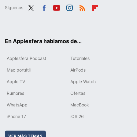
Síguenos
Twit
Fac
You
Inst
RSS
Flip
ter
ebo
tub
agr
boa
ok
e
am
rd
En Applesfera hablamos de...
Applesfera Podcast
Tutoriales
Mac portátil
AirPods
Apple TV
Apple Watch
Rumores
Ofertas
WhatsApp
MacBook
iPhone 17
iOS 26
VER MÁS TEMAS