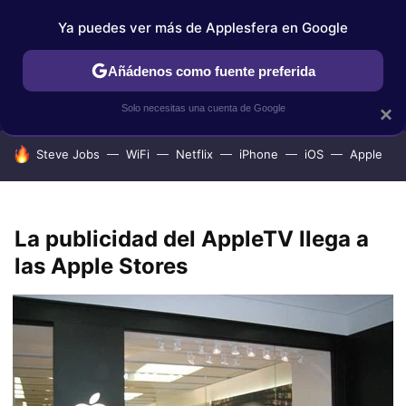
Ya puedes ver más de Applesfera en Google
IPHONE
TUTORIALES
APPLESFERA SELECCIÓN
IOS
Añádenos como fuente preferida
Solo necesitas una cuenta de Google
×
HOY SE HABLA DE
Steve Jobs
WiFi
Netflix
iPhone
iOS
Apple
La publicidad del AppleTV llega a
las Apple Stores