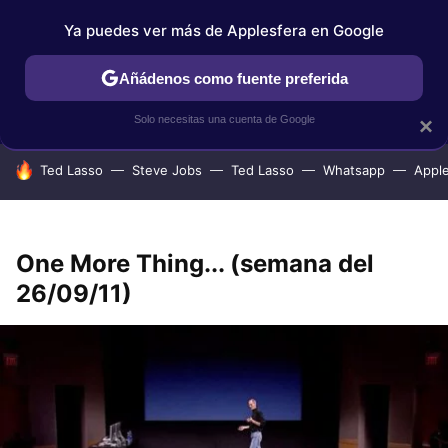
Ya puedes ver más de Applesfera en Google
IPHONE
TUTORIALES
APPLESFERA SELECCIÓN
IOS
Añádenos como fuente preferida
Solo necesitas una cuenta de Google
×
HOY SE HABLA DE
Ted Lasso
Steve Jobs
Ted Lasso
Whatsapp
Appl
One More Thing... (semana del
26/09/11)