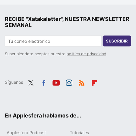
RECIBE "Xatakaletter", NUESTRA NEWSLETTER
SEMANAL
SUSCRIBIR
Suscribiéndote aceptas nuestra
política de privacidad
Síguenos
Twit
Fac
You
Inst
RSS
Flip
ter
ebo
tub
agr
boa
ok
e
am
rd
En Applesfera hablamos de...
Applesfera Podcast
Tutoriales