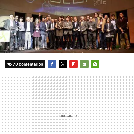
70 comentarios
FACEBOOK
TWITTER
FLIPBOARD
E-
WHATSAPP
MAIL