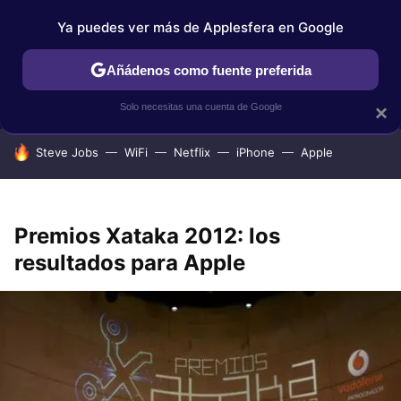
Ya puedes ver más de Applesfera en Google
IPHONE
TUTORIALES
APPLESFERA SELECCIÓN
IOS
Añádenos como fuente preferida
Solo necesitas una cuenta de Google
×
HOY SE HABLA DE
Steve Jobs
WiFi
Netflix
iPhone
Apple
Premios Xataka 2012: los
resultados para Apple