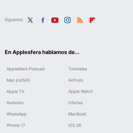
Síguenos
Twit
Fac
You
Inst
RSS
Flip
ter
ebo
tub
agr
boa
ok
e
am
rd
En Applesfera hablamos de...
Applesfera Podcast
Tutoriales
Mac portátil
AirPods
Apple TV
Apple Watch
Rumores
Ofertas
WhatsApp
MacBook
iPhone 17
iOS 26