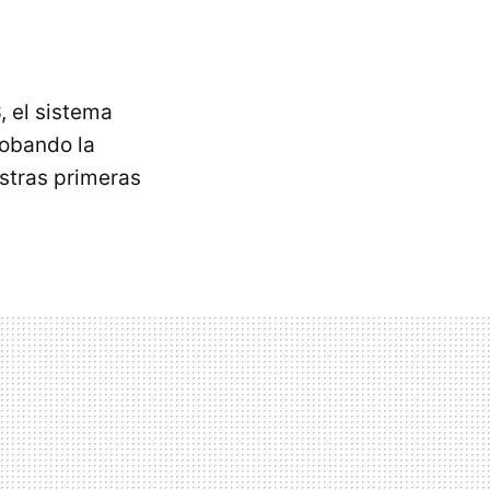
S
, el sistema
robando la
estras primeras