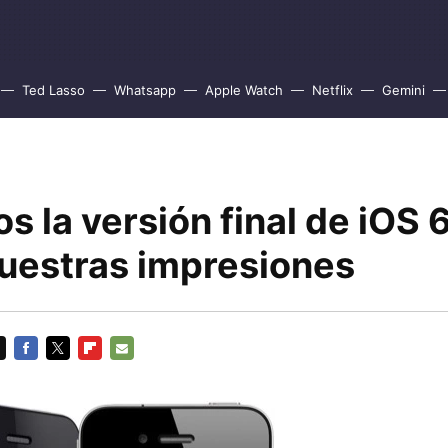
Ted Lasso
Whatsapp
Apple Watch
Netflix
Gemini
 la versión final de iOS 6
nuestras impresiones
FACEBOOK
TWITTER
FLIPBOARD
E-
MAIL