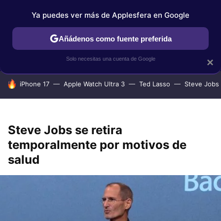
Ya puedes ver más de Applesfera en Google
IPHONE
TUTORIALES
APPLESFERA SELECCIÓN
IOS
Añádenos como fuente preferida
Solo necesitas una cuenta de Google
×
HOY SE HABLA DE
iPhone 17
Apple Watch Ultra 3
Ted Lasso
Steve Jobs
Steve Jobs se retira
temporalmente por motivos de
salud