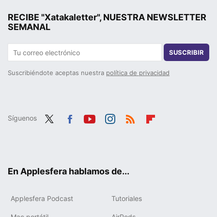
RECIBE "Xatakaletter", NUESTRA NEWSLETTER
SEMANAL
SUSCRIBIR
Suscribiéndote aceptas nuestra
política de privacidad
Síguenos
Twit
Fac
You
Inst
RSS
Flip
ter
ebo
tub
agr
boa
ok
e
am
rd
En Applesfera hablamos de...
Applesfera Podcast
Tutoriales
Mac portátil
AirPods