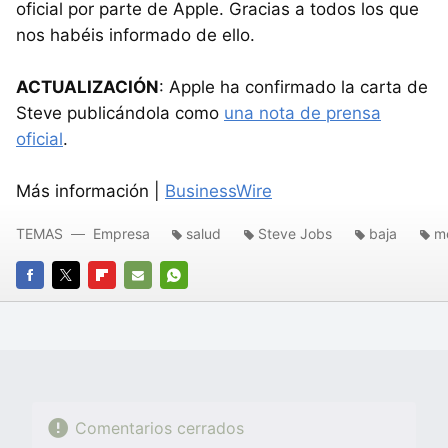
oficial por parte de Apple. Gracias a todos los que
nos habéis informado de ello.
ACTUALIZACIÓN
: Apple ha confirmado la carta de
Steve publicándola como
una nota de prensa
oficial
.
Más información |
BusinessWire
TEMAS
Empresa
salud
Steve Jobs
baja
m
FACEBOOK
TWITTER
FLIPBOARD
E-
WHATSAPP
MAIL
Comentarios cerrados