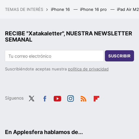
TEMAS DE INTERÉS
iPhone 16
iPhone 16 pro
iPad Air M
RECIBE "Xatakaletter", NUESTRA NEWSLETTER
SEMANAL
SUSCRIBIR
Suscribiéndote aceptas nuestra
política de privacidad
Síguenos
Twit
Fac
You
Inst
RSS
Flip
ter
ebo
tub
agr
boa
ok
e
am
rd
En Applesfera hablamos de...