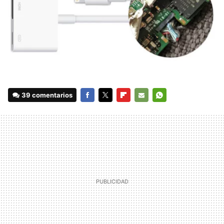
39 comentarios
FACEBOOK
TWITTER
FLIPBOARD
E-
WHATSAPP
MAIL