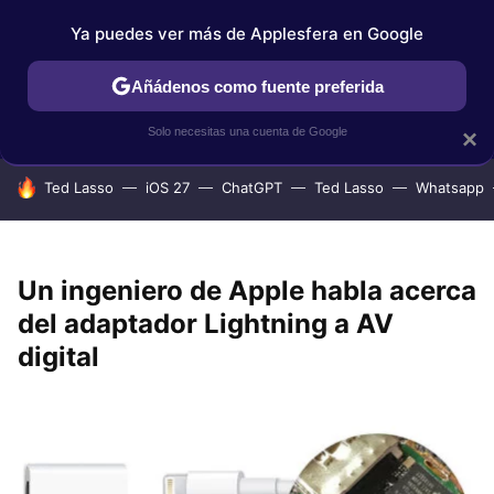
Ya puedes ver más de Applesfera en Google
IPHONE
TUTORIALES
APPLESFERA SELECCIÓN
IOS
Añádenos como fuente preferida
Solo necesitas una cuenta de Google
×
HOY SE HABLA DE
Ted Lasso
iOS 27
ChatGPT
Ted Lasso
Whatsapp
Un ingeniero de Apple habla acerca
del adaptador Lightning a AV
digital