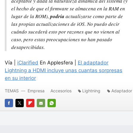
aceptable y dada la naturaleza dinámica del sistema (y
el hecho de que el firmware se almacena en la RAM en
lugar de la ROM),
podría
actualizarse como parte de
las propias actualizaciones de iOS. No puedo decir
cuándo sucederá esto por razones que no vienen al
caso, pero estas preocupaciones no han pasado
desapercibidas.
Vía |
iClarified
En Applesfera |
El adaptador
Lightning a HDMI incluye unas cuantas sorpresas
en su interior
TEMAS
Empresa
Accesorios
Lightning
Adaptador
FACEBOOK
TWITTER
FLIPBOARD
E-
WHATSAPP
MAIL