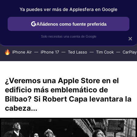
Ya puedes ver más de Applesfera en Google
IPHONE
TUTORIALES
APPLESFERA SELECCIÓN
IOS
Añádenos como fuente preferida
Solo necesitas una cuenta de Google
×
HOY SE HABLA DE
iPhone Air
iPhone 17
Ted Lasso
Tim Cook
CarPlay
¿Veremos una Apple Store en el
edificio más emblemático de
Bilbao? Si Robert Capa levantara la
cabeza...