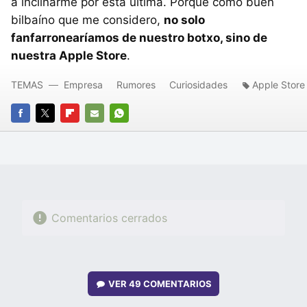
a inclinarme por esta última. Porque como buen
bilbaíno que me considero,
no solo
fanfarronearíamos de nuestro botxo, sino de
nuestra Apple Store
.
TEMAS
Empresa
Rumores
Curiosidades
Apple Store
FACEBOOK
TWITTER
FLIPBOARD
E-
WHATSAPP
MAIL
Comentarios cerrados
VER
49 COMENTARIOS