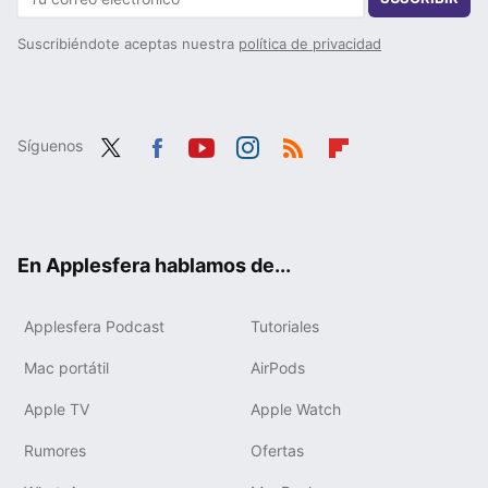
Suscribiéndote aceptas nuestra
política de privacidad
Síguenos
Twit
Fac
You
Inst
RSS
Flip
ter
ebo
tub
agr
boa
ok
e
am
rd
En Applesfera hablamos de...
Applesfera Podcast
Tutoriales
Mac portátil
AirPods
Apple TV
Apple Watch
Rumores
Ofertas