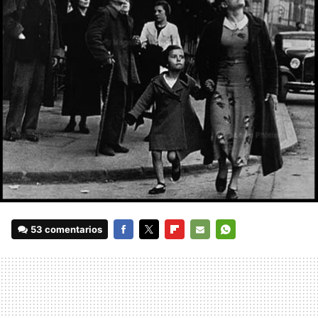
53 comentarios
FACEBOOK
TWITTER
FLIPBOARD
E-
WHATSAPP
MAIL