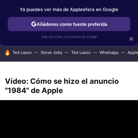
Ya puedes ver más de Applesfera en Google
IPHONE
TUTORIALES
APPLESFERA SELECCIÓN
IOS
Añádenos como fuente preferida
Solo necesitas una cuenta de Google
×
HOY SE HABLA DE
Ted Lasso
Steve Jobs
Ted Lasso
Whatsapp
Appl
Vídeo: Cómo se hizo el anuncio
"1984" de Apple