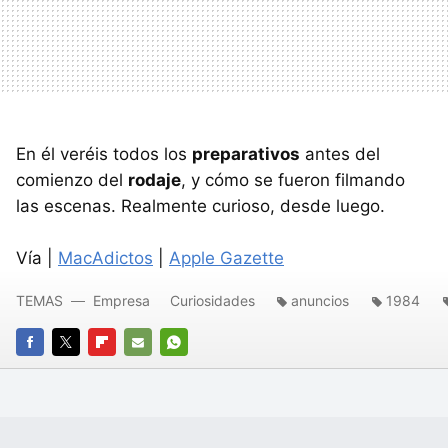
En él veréis todos los
preparativos
antes del
comienzo del
rodaje
, y cómo se fueron filmando
las escenas. Realmente curioso, desde luego.
Vía |
MacAdictos
|
Apple Gazette
TEMAS
Empresa
Curiosidades
anuncios
1984
FACEBOOK
TWITTER
FLIPBOARD
E-
WHATSAPP
MAIL