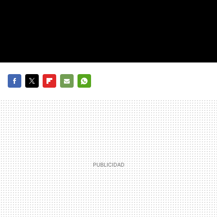
FACEBOOK
TWITTER
FLIPBOARD
E-
WHATSAPP
MAIL