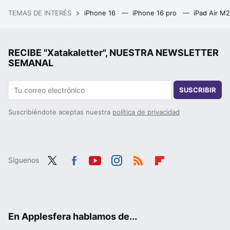
TEMAS DE INTERÉS
iPhone 16
iPhone 16 pro
iPad Air M
RECIBE "Xatakaletter", NUESTRA NEWSLETTER
SEMANAL
SUSCRIBIR
Suscribiéndote aceptas nuestra
política de privacidad
Síguenos
Twit
Fac
You
Inst
RSS
Flip
ter
ebo
tub
agr
boa
ok
e
am
rd
En Applesfera hablamos de...