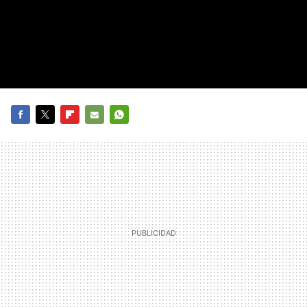
FACEBOOK
TWITTER
FLIPBOARD
E-
WHATSAPP
MAIL