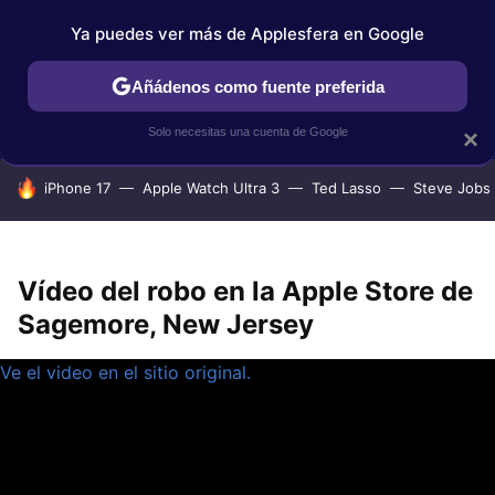
Ya puedes ver más de Applesfera en Google
IPHONE
TUTORIALES
APPLESFERA SELECCIÓN
IOS
Añádenos como fuente preferida
Solo necesitas una cuenta de Google
×
HOY SE HABLA DE
iPhone 17
Apple Watch Ultra 3
Ted Lasso
Steve Jobs
Vídeo del robo en la Apple Store de
Sagemore, New Jersey
Ve el video en el sitio original.