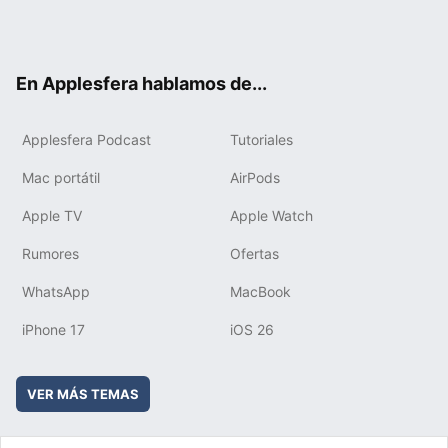
Twit
Fac
You
Inst
RSS
Flip
ter
ebo
tub
agr
boa
ok
e
am
rd
En Applesfera hablamos de...
Applesfera Podcast
Tutoriales
Mac portátil
AirPods
Apple TV
Apple Watch
Rumores
Ofertas
WhatsApp
MacBook
iPhone 17
iOS 26
VER MÁS TEMAS