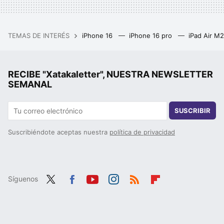
TEMAS DE INTERÉS
iPhone 16
iPhone 16 pro
iPad Air M
RECIBE "Xatakaletter", NUESTRA NEWSLETTER
SEMANAL
SUSCRIBIR
Suscribiéndote aceptas nuestra
política de privacidad
Síguenos
Twit
Fac
You
Inst
RSS
Flip
ter
ebo
tub
agr
boa