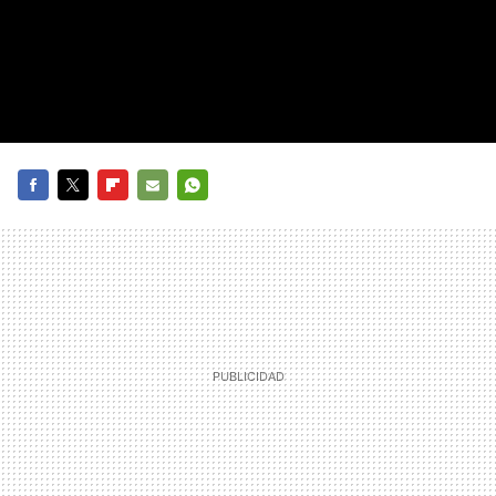
FACEBOOK
TWITTER
FLIPBOARD
E-
WHATSAPP
MAIL