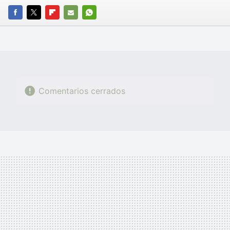
FACEBOOK
TWITTER
FLIPBOARD
E-
WHATSAPP
MAIL
Comentarios cerrados