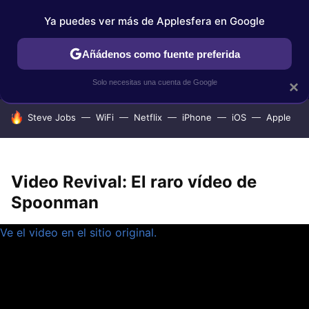
Ya puedes ver más de Applesfera en Google
IPHONE
TUTORIALES
APPLESFERA SELECCIÓN
IOS
Añádenos como fuente preferida
Solo necesitas una cuenta de Google
×
HOY SE HABLA DE
Steve Jobs
WiFi
Netflix
iPhone
iOS
Apple
Video Revival: El raro vídeo de
Spoonman
Ve el video en el sitio original.