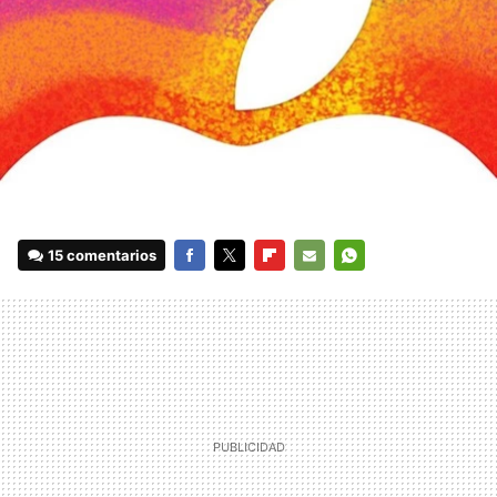
15 comentarios
FACEBOOK
TWITTER
FLIPBOARD
E-
WHATSAPP
MAIL