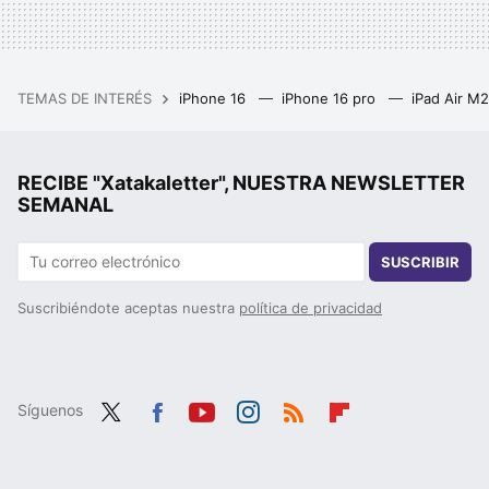
TEMAS DE INTERÉS
iPhone 16
iPhone 16 pro
iPad Air M
RECIBE "Xatakaletter", NUESTRA NEWSLETTER
SEMANAL
SUSCRIBIR
Suscribiéndote aceptas nuestra
política de privacidad
Síguenos
Twit
Fac
You
Inst
RSS
Flip
ter
ebo
tub
agr
boa