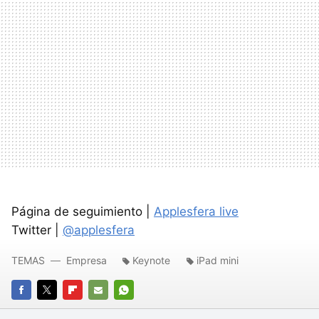
Página de seguimiento |
Applesfera live
Twitter |
@applesfera
TEMAS
Empresa
Keynote
iPad mini
FACEBOOK
TWITTER
FLIPBOARD
E-
WHATSAPP