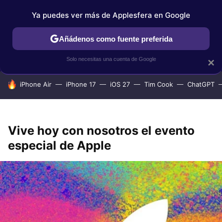
Ya puedes ver más de Applesfera en Google
IPHONE
TUTORIALES
APPLESFERA SELECCIÓN
IOS
Añádenos como fuente preferida
Solo necesitas una cuenta de Google
×
HOY SE HABLA DE
iPhone Air
iPhone 17
iOS 27
Tim Cook
ChatGPT
Vive hoy con nosotros el evento
especial de Apple