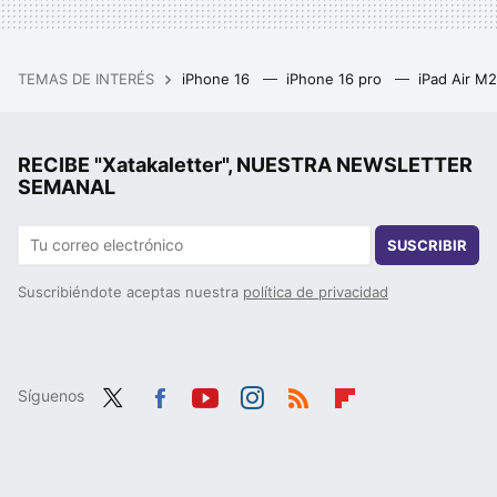
TEMAS DE INTERÉS
iPhone 16
iPhone 16 pro
iPad Air M
RECIBE "Xatakaletter", NUESTRA NEWSLETTER
SEMANAL
SUSCRIBIR
Suscribiéndote aceptas nuestra
política de privacidad
Síguenos
Twit
Fac
You
Inst
RSS
Flip
ter
ebo
tub
agr
boa