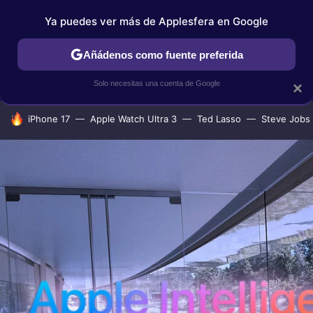
Ya puedes ver más de Applesfera en Google
IPHONE
TUTORIALES
APPLESFERA SELECCIÓN
IOS
Añádenos como fuente preferida
Solo necesitas una cuenta de Google
×
HOY SE HABLA DE
iPhone 17
Apple Watch Ultra 3
Ted Lasso
Steve Jobs