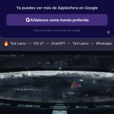
Ya puedes ver más de Applesfera en Google
IPHONE
TUTORIALES
APPLESFERA SELECCIÓN
IOS
Añádenos como fuente preferida
Solo necesitas una cuenta de Google
×
HOY SE HABLA DE
Ted Lasso
iOS 27
ChatGPT
Ted Lasso
Whatsapp