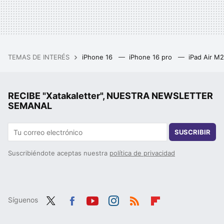
TEMAS DE INTERÉS
iPhone 16
iPhone 16 pro
iPad Air M
RECIBE "Xatakaletter", NUESTRA NEWSLETTER
SEMANAL
SUSCRIBIR
Suscribiéndote aceptas nuestra
política de privacidad
Síguenos
Twit
Fac
You
Inst
RSS
Flip