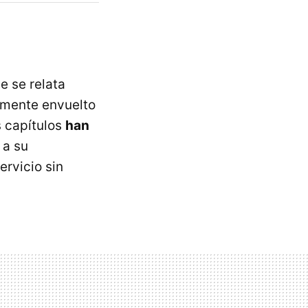
e se relata
emente envuelto
s capítulos
han
 a su
ervicio sin