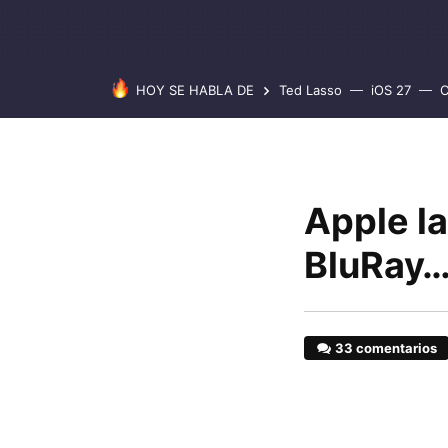
HOY SE HABLA DE
Ted Lasso
iOS 27
C
Apple l
BluRay…
33 comentarios