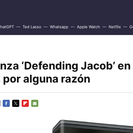
hatGPT
Ted Lasso
Whatsapp
Apple Watch
Netflix
G
anza ‘Defending Jacob’ en
 por alguna razón
FACEBOOK
TWITTER
FLIPBOARD
E-
MAIL