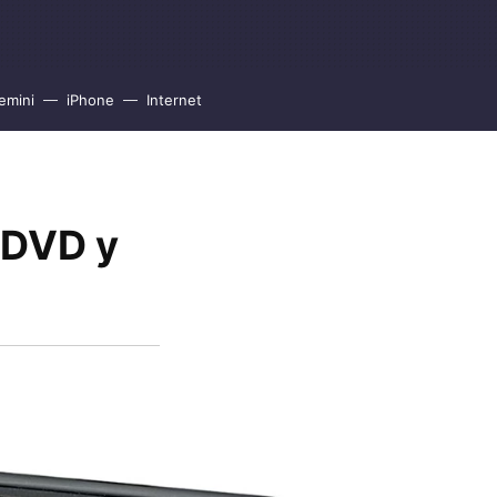
emini
iPhone
Internet
 DVD y