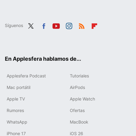
Síguenos
Twit
Fac
You
Inst
RSS
Flip
ter
ebo
tub
agr
boa
ok
e
am
rd
En Applesfera hablamos de...
Applesfera Podcast
Tutoriales
Mac portátil
AirPods
Apple TV
Apple Watch
Rumores
Ofertas
WhatsApp
MacBook
iPhone 17
iOS 26