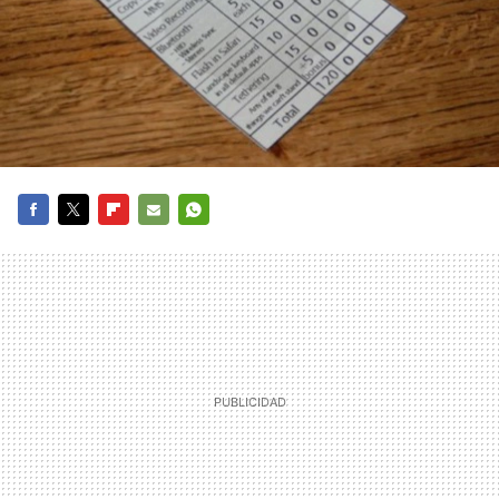
FACEBOOK
TWITTER
FLIPBOARD
E-
WHATSAPP
MAIL