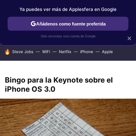
Ya puedes ver más de Applesfera en Google
IPHONE
TUTORIALES
APPLESFERA SELECCIÓN
IOS
Añádenos como fuente preferida
Solo necesitas una cuenta de Google
×
HOY SE HABLA DE
Steve Jobs
WiFi
Netflix
iPhone
Apple
Bingo para la Keynote sobre el
iPhone OS 3.0