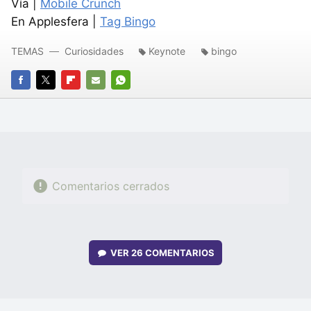
Vía |
Mobile Crunch
En Applesfera |
Tag Bingo
TEMAS
Curiosidades
Keynote
bingo
FACEBOOK
TWITTER
FLIPBOARD
E-
WHATSAPP
MAIL
Comentarios cerrados
VER
26 COMENTARIOS