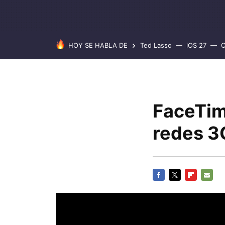
HOY SE HABLA DE
Ted Lasso
iOS 27
C
FaceTim
redes 3G
FACEBOOK
TWITTER
FLIPBOARD
E-
MAIL