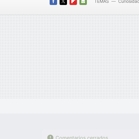
TEMAS
Curiosida
consumo
FACEBOOK
TWITTER
FLIPBOARD
E-
MAIL
Comentarios cerrados