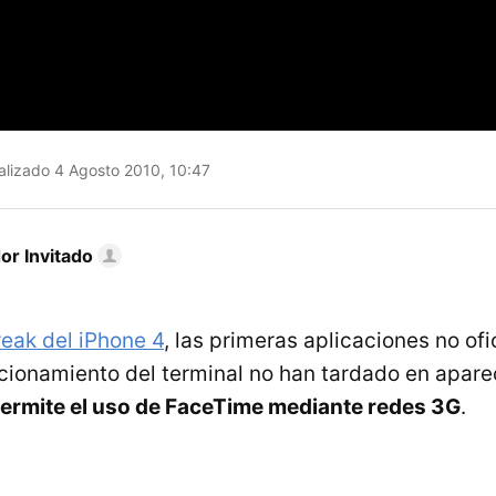
lizado 4 Agosto 2010, 10:47
or Invitado
reak del iPhone 4
, las primeras aplicaciones no ofi
ncionamiento del terminal no han tardado en apare
ermite el uso de FaceTime mediante redes 3G
.