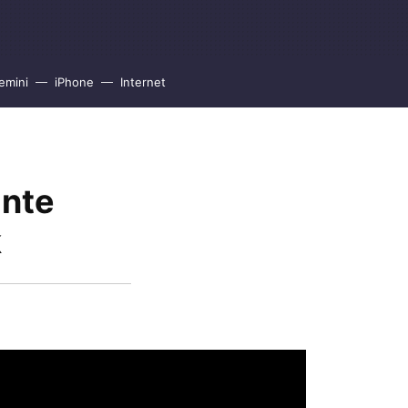
emini
iPhone
Internet
ante
k