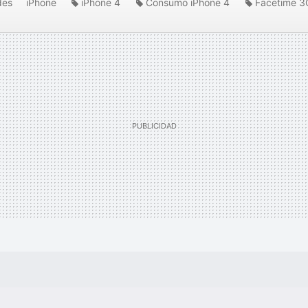
des
iPhone
iPhone 4
Consumo iPhone 4
Facetime 3