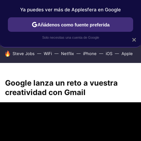
Ya puedes ver más de Applesfera en Google
IPHONE
TUTORIALES
APPLESFERA SELECCIÓN
IOS
Añádenos como fuente preferida
Solo necesitas una cuenta de Google
×
HOY SE HABLA DE
Steve Jobs
WiFi
Netflix
iPhone
iOS
Apple
Google lanza un reto a vuestra
creatividad con Gmail