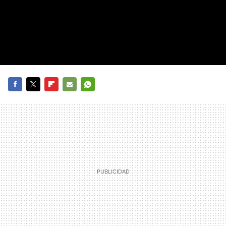
FACEBOOK
TWITTER
FLIPBOARD
E-
WHATSAPP
MAIL