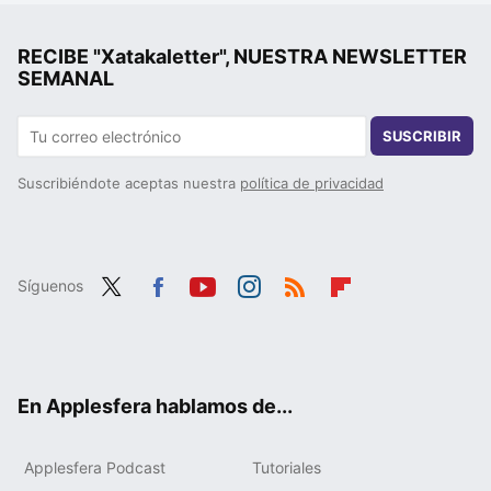
RECIBE "Xatakaletter", NUESTRA NEWSLETTER
SEMANAL
SUSCRIBIR
Suscribiéndote aceptas nuestra
política de privacidad
Síguenos
Twit
Fac
You
Inst
RSS
Flip
ter
ebo
tub
agr
boa
ok
e
am
rd
En Applesfera hablamos de...
Applesfera Podcast
Tutoriales