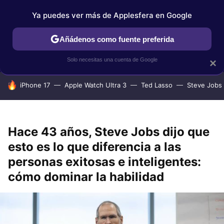
Ya puedes ver más de Applesfera en Google
IPHONE
TUTORIALES
APPLESFERA SELECCIÓN
IOS
Añádenos como fuente preferida
Solo necesitas una cuenta de Google
×
HOY SE HABLA DE
iPhone 17
Apple Watch Ultra 3
Ted Lasso
Steve Jobs
Hace 43 años, Steve Jobs dijo que
esto es lo que diferencia a las
personas exitosas e inteligentes:
cómo dominar la habilidad