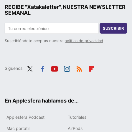
RECIBE "Xatakaletter", NUESTRA NEWSLETTER
SEMANAL
SUSCRIBIR
Suscribiéndote aceptas nuestra
política de privacidad
Síguenos
Twit
Fac
You
Inst
RSS
Flip
ter
ebo
tub
agr
boa
ok
e
am
rd
En Applesfera hablamos de...
Applesfera Podcast
Tutoriales
Mac portátil
AirPods