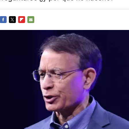
FACEBOOK
TWITTER
FLIPBOARD
E-
MAIL