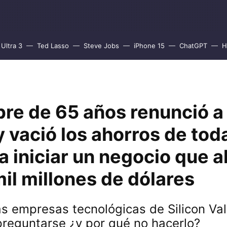
Ultra 3
Ted Lasso
Steve Jobs
iPhone 15
ChatGPT
H
re de 65 años renunció a
y vació los ahorros de tod
a iniciar un negocio que 
mil millones de dólares
as empresas tecnológicas de Silicon Val
reguntarse ¿y por qué no hacerlo?