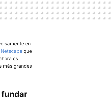
ecisamente en
o
Netscape
que
 ahora es
be más grandes
a fundar