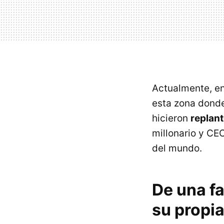
Actualmente, en
esta zona dond
hicieron
replant
millonario y CE
del mundo.
De una fa
su propi