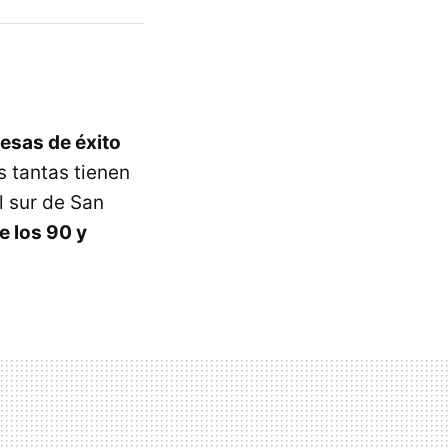
esas de éxito
s tantas tienen
al sur de San
e los 90 y