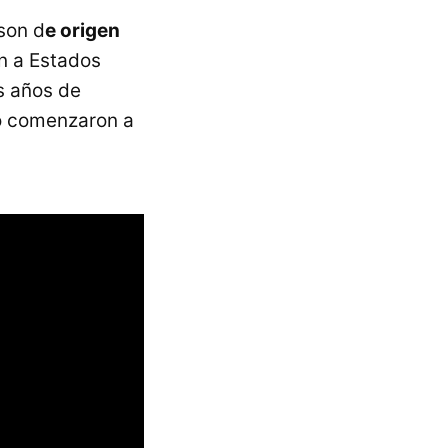
son d
e origen
n a Estados
s años de
o comenzaron a