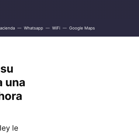
acienda
Whatsapp
WiFi
Google Maps
 su
a una
ahora
ley le