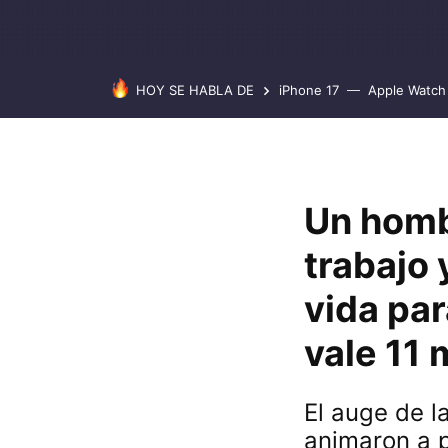
HOY SE HABLA DE
iPhone 17
Apple Watch 
Un homb
trabajo 
vida par
vale 11 
El auge de l
animaron a p