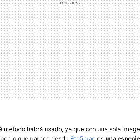
 método habrá usado, ya que con una sola imag
o por lo que parece desde
9to5mac
es
una especie