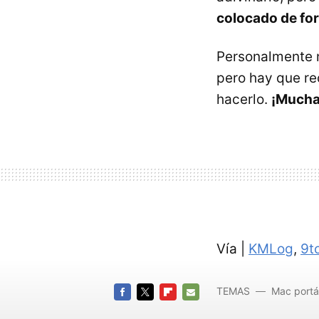
colocado de fo
Personalmente no
pero hay que re
hacerlo.
¡Mucha
Vía |
KMLog
,
9t
TEMAS
Mac portát
FACEBOOK
TWITTER
FLIPBOARD
E-