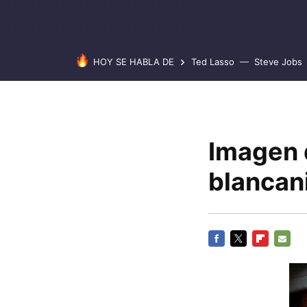
HOY SE HABLA DE
Ted Lasso
Steve Jobs
Imagen 
blancan
FACEBOOK
TWITTER
FLIPBOARD
E-
MAIL