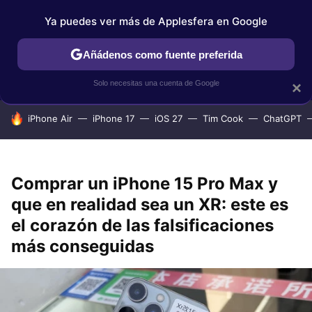
Ya puedes ver más de Applesfera en Google
IPHONE
TUTORIALES
APPLESFERA SELECCIÓN
IOS
Añádenos como fuente preferida
Solo necesitas una cuenta de Google
×
HOY SE HABLA DE
iPhone Air
iPhone 17
iOS 27
Tim Cook
ChatGPT
Comprar un iPhone 15 Pro Max y
que en realidad sea un XR: este es
el corazón de las falsificaciones
más conseguidas