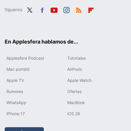
Síguenos
Twit
Fac
You
Inst
RSS
Flip
ter
ebo
tub
agr
boa
ok
e
am
rd
En Applesfera hablamos de...
Applesfera Podcast
Tutoriales
Mac portátil
AirPods
Apple TV
Apple Watch
Rumores
Ofertas
WhatsApp
MacBook
iPhone 17
iOS 26