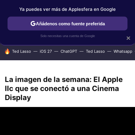
Ya puedes ver más de Applesfera en Google
IPHONE
TUTORIALES
APPLESFERA SELECCIÓN
IOS
Añádenos como fuente preferida
Solo necesitas una cuenta de Google
×
HOY SE HABLA DE
Ted Lasso
iOS 27
ChatGPT
Ted Lasso
Whatsapp
La imagen de la semana: El Apple
IIc que se conectó a una Cinema
Display