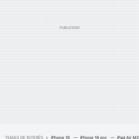
TEMAS DE INTERÉS
iPhone 16
iPhone 16 pro
iPad Air M