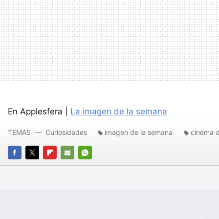
En Applesfera |
La imagen de la semana
TEMAS
Curiosidades
imagen de la semana
cinema d
FACEBOOK
TWITTER
FLIPBOARD
E-
WHATSAPP
MAIL