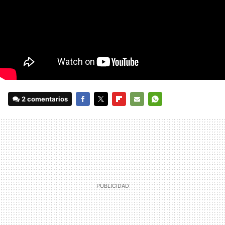
2 comentarios
FACEBOOK
TWITTER
FLIPBOARD
E-
WHATSAPP
MAIL