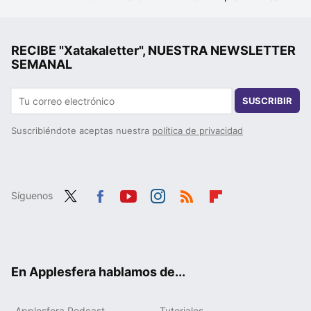
RECIBE "Xatakaletter", NUESTRA NEWSLETTER
SEMANAL
SUSCRIBIR
Suscribiéndote aceptas nuestra
política de privacidad
Síguenos
Twit
Fac
You
Inst
RSS
Flip
ter
ebo
tub
agr
boa
ok
e
am
rd
En Applesfera hablamos de...
Applesfera Podcast
Tutoriales