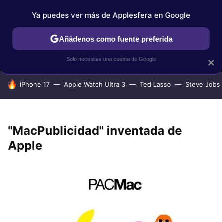
Ya puedes ver más de Applesfera en Google
MENÚ
NUEVO
Añádenos como fuente preferida
IPHONE
TUTORIALES
APPLESFERA SELECCIÓN
IOS
Solo necesitas una cuenta de Google
×
HOY SE HABLA DE
iPhone 17
Apple Watch Ultra 3
Ted Lasso
Steve Jobs
"MacPublicidad" inventada de
Apple