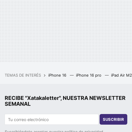
TEMAS DE INTERÉS
iPhone 16
iPhone 16 pro
iPad Air M
RECIBE "Xatakaletter", NUESTRA NEWSLETTER
SEMANAL
SUSCRIBIR
Suscribiéndote aceptas nuestra
política de privacidad