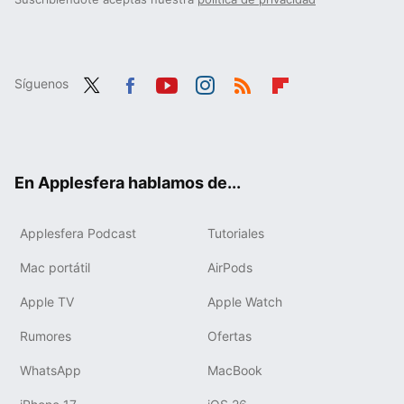
Síguenos
Twit
Fac
You
Inst
RSS
Flip
ter
ebo
tub
agr
boa
ok
e
am
rd
En Applesfera hablamos de...
Applesfera Podcast
Tutoriales
Mac portátil
AirPods
Apple TV
Apple Watch
Rumores
Ofertas
WhatsApp
MacBook