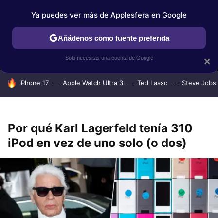
Ya puedes ver más de Applesfera en Google
MENÚ
NUEVO
Añádenos como fuente preferida
IPHONE
TUTORIALES
APPLESFERA SELECCIÓN
IOS
Solo necesitas una cuenta de Google
×
HOY SE HABLA DE
iPhone 17
Apple Watch Ultra 3
Ted Lasso
Steve Jobs
Por qué Karl Lagerfeld tenía 310
iPod en vez de uno solo (o dos)