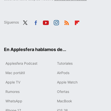
Síguenos
Twit
Fac
You
Inst
RSS
Flip
ter
ebo
tub
agr
boa
ok
e
am
rd
En Applesfera hablamos de...
Applesfera Podcast
Tutoriales
Mac portátil
AirPods
Apple TV
Apple Watch
Rumores
Ofertas
WhatsApp
MacBook
iPhone 17
iOS 26