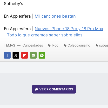
Sotheby's
En Applesfera |
Mil canciones bastan
En Applesfera |
Nuevos iPhone 18 Pro y 18 Pro Max
- Todo lo que creemos saber sobre ellos
TEMAS
Curiosidades
iPod
Coleccionismo
suba
FACEBOOK
TWITTER
FLIPBOARD
E-
WHATSAPP
MAIL
VER
7 COMENTARIOS