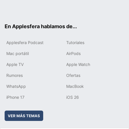
Twit
Fac
You
Inst
RSS
Flip
ter
ebo
tub
agr
boa
ok
e
am
rd
En Applesfera hablamos de...
Applesfera Podcast
Tutoriales
Mac portátil
AirPods
Apple TV
Apple Watch
Rumores
Ofertas
WhatsApp
MacBook
iPhone 17
iOS 26
VER MÁS TEMAS