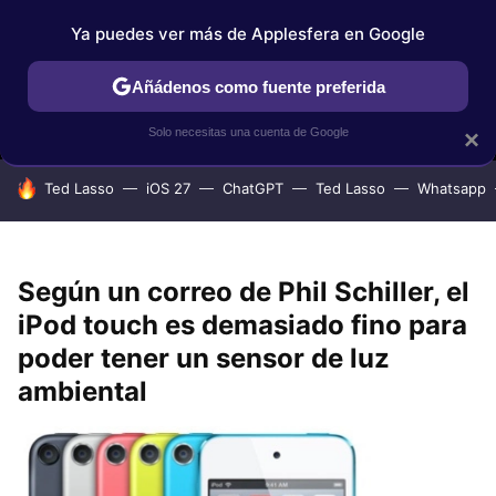
Ya puedes ver más de Applesfera en Google
MENÚ
NUEVO
Añádenos como fuente preferida
IPHONE
TUTORIALES
APPLESFERA SELECCIÓN
IOS
Solo necesitas una cuenta de Google
×
HOY SE HABLA DE
Ted Lasso
iOS 27
ChatGPT
Ted Lasso
Whatsapp
Según un correo de Phil Schiller, el
iPod touch es demasiado fino para
poder tener un sensor de luz
ambiental