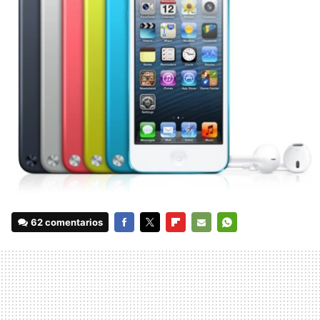
62 comentarios
FACEBOOK
TWITTER
FLIPBOARD
E-
WHATSAPP
MAIL