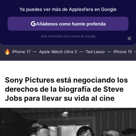
Ya puedes ver más de Applesfera en Google
IPHONE
TUTORIALES
APPLESFERA SELECCIÓN
IOS
Añádenos como fuente preferida
Solo necesitas una cuenta de Google
×
HOY SE HABLA DE
iPhone 17
Apple Watch Ultra 3
Ted Lasso
iPhone 15
Sony Pictures está negociando los
derechos de la biografía de Steve
Jobs para llevar su vida al cine