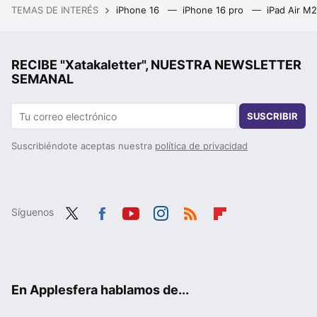
TEMAS DE INTERÉS
iPhone 16
iPhone 16 pro
iPad Air M
RECIBE "Xatakaletter", NUESTRA NEWSLETTER
SEMANAL
SUSCRIBIR
Suscribiéndote aceptas nuestra
política de privacidad
Síguenos
Twit
Fac
You
Inst
RSS
Flip
ter
ebo
tub
agr
boa
ok
e
am
rd
En Applesfera hablamos de...