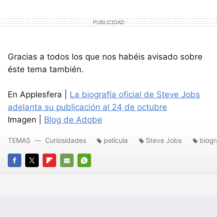
Gracias a todos los que nos habéis avisado sobre
éste tema también.
En Applesfera |
La biografía oficial de Steve Jobs
adelanta su publicación al 24 de octubre
Imagen |
Blog de Adobe
TEMAS
Curiosidades
película
Steve Jobs
biogr
FACEBOOK
TWITTER
FLIPBOARD
E-
WHATSAPP
MAIL