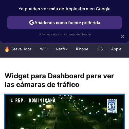
Ya puedes ver más de Applesfera en Google
IPHONE
TUTORIALES
APPLESFERA SELECCIÓN
IOS
Añádenos como fuente preferida
Solo necesitas una cuenta de Google
×
HOY SE HABLA DE
Steve Jobs
WiFi
Netflix
iPhone
iOS
Apple
Widget para Dashboard para ver
las cámaras de tráfico