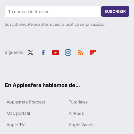
SUSCRIBIR
Suscribiéndote aceptas nuestra
política de privacidad
Síguenos
Twit
Fac
You
Inst
RSS
Flip
ter
ebo
tub
agr
boa
ok
e
am
rd
En Applesfera hablamos de...
Applesfera Podcast
Tutoriales
Mac portátil
AirPods
Apple TV
Apple Watch