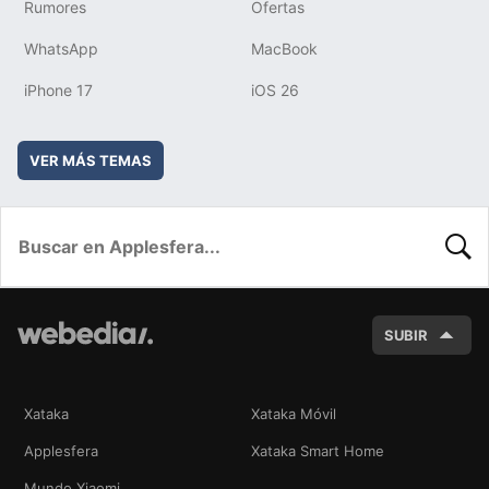
Rumores
Ofertas
WhatsApp
MacBook
iPhone 17
iOS 26
VER MÁS TEMAS
BUSC
SUBIR
Xataka
Xataka Móvil
Applesfera
Xataka Smart Home
Mundo Xiaomi