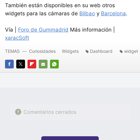
También están disponibles en su web otros
widgets para las cámaras de
Bilbao
y
Barcelona
.
Vía |
Foro de Gummadrid
Más información |
xaracSoft
TEMAS
Curiosidades
Widgets
Dashboard
widget
FACEBOOK
TWITTER
FLIPBOARD
E-
WHATSAPP
MAIL
Comentarios cerrados