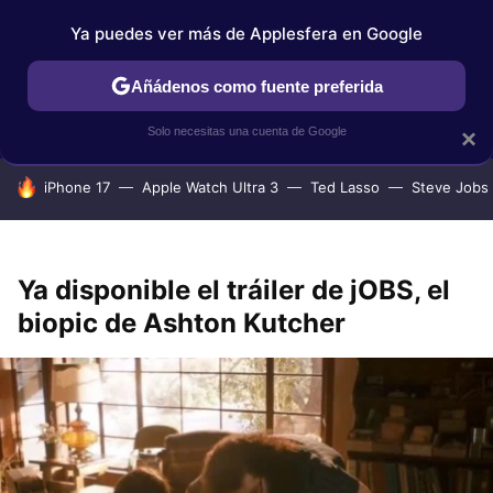
Ya puedes ver más de Applesfera en Google
IPHONE
TUTORIALES
APPLESFERA SELECCIÓN
IOS
Añádenos como fuente preferida
Solo necesitas una cuenta de Google
×
HOY SE HABLA DE
iPhone 17
Apple Watch Ultra 3
Ted Lasso
Steve Jobs
Ya disponible el tráiler de jOBS, el
biopic de Ashton Kutcher