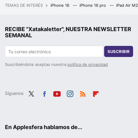
TEMAS DE INTERÉS
iPhone 16
iPhone 16 pro
iPad Air M
RECIBE "Xatakaletter", NUESTRA NEWSLETTER
SEMANAL
SUSCRIBIR
Suscribiéndote aceptas nuestra
política de privacidad
Síguenos
Twit
Fac
You
Inst
RSS
Flip
ter
ebo
tub
agr
boa
ok
e
am
rd
En Applesfera hablamos de...