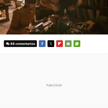
88 comentarios
FACEBOOK
TWITTER
FLIPBOARD
E-
WHATSAPP
MAIL