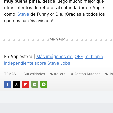
muy buena pinta
, desde luego mucho mejor que
otros intentos de retratar al cofundador de Apple
como
iSteve
de Funny or Die. ¡Gracias a todos los
que nos habéis avisado!
En Applesfera |
Más imágenes de jOBS, el biopic
independiente sobre Steve Jobs
TEMAS
Curiosidades
trailers
Ashton Kutcher
Jo
FACEBOOK
TWITTER
FLIPBOARD
E-
WHATSAPP
MAIL